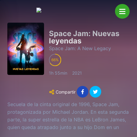
Space Jam: Nuevas
leyendas
Space Jam: A New Legacy
66
1h 55min
2021
Compartir
Secuela de la cinta original de 1996, Space Jam,
protagonizada por Michael Jordan. En esta segunda
parte, la super estrella de la NBA es LeBron James,
quien queda atrapado junto a su hijo Dom en un
extraño lugar, un espacio digital de una fuerza