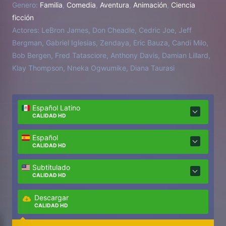
Genero:
Familia
,
Comedia
,
Aventura
,
Animación
,
Ciencia
todopoderosa y malvada conocida como A.I. Para
ficción
volver a casa y poner a salvo a su hijo, el jugador de
Actores:
LeBron James, Don Cheadle, Cedric Joe, Jeff
baloncesto deberá unir fuerzas con Bugs Bunny,
Bergman, Gabriel Iglesias, Zendaya, Eric Bauza, Candi Milo,
Lola Bunny y el resto de personajes de los Looney
Bob Bergen, Fred Tatasciore, Anthony Davis, Damian Lillard,
Tunes para enfrentarse en un partido de baloncesto
Klay Thompson, Nneka Ogwumike, Diana Taurasi
a los campeones digitalizados por inteligencia
artificial.
Español Latino
CALIDAD HD
Español
CALIDAD HD
Subtitulado
CALIDAD HD
Descargar
CALIDAD HD