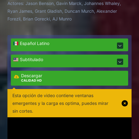
Actores:
Jason Benson, Gavin Marck, Johannes Whaley,
and loyalties will be tested.
Ryan James, Grant Gladish, Duncan Murch, Alexander
Forezli, Brian Gorecki, AJ Munro
Español Latino
Subtitulado
Descargar
CALIDAD HD
Esta opción de video contiene ventanas
emergentes y la carga es optima, puedes mirar
sin cortes.