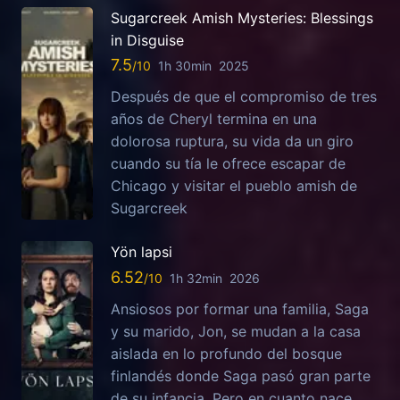
Sugarcreek Amish Mysteries: Blessings
in Disguise
7.5
1h 30min
2025
Después de que el compromiso de tres
años de Cheryl termina en una
dolorosa ruptura, su vida da un giro
cuando su tía le ofrece escapar de
Chicago y visitar el pueblo amish de
Sugarcreek
Yön lapsi
6.52
1h 32min
2026
Ansiosos por formar una familia, Saga
y su marido, Jon, se mudan a la casa
aislada en lo profundo del bosque
finlandés donde Saga pasó gran parte
de su infancia. Pero en cuanto nace