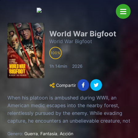
World War Bigfoot
World War Bigfoot
100
1h 14min
2026
Compartir
When his platoon is ambushed during WWII, an
American medic escapes into the nearby forest,
relentlessly pursued by the enemy. While evading
capture, he encounters an unbelievable creature, not
knowing if it's friend or foe. It will take everything
Genero:
Guerra
,
Fantasía
,
Acción
he has to survive as new alliances will be formed