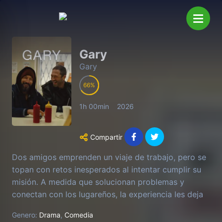
Gary
Gary
66
1h 00min
2026
Compartir
Dos amigos emprenden un viaje de trabajo, pero se
topan con retos inesperados al intentar cumplir su
misión. A medida que solucionan problemas y
conectan con los lugareños, la experiencia les deja
una huella imborrable y les ofrece una nueva
Genero:
Drama
,
Comedia
perspectiva de su amistad.