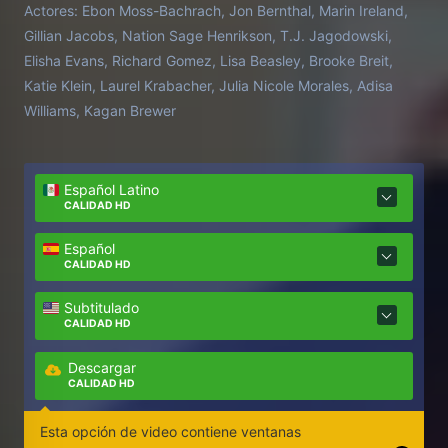
Actores:
Ebon Moss-Bachrach, Jon Bernthal, Marin Ireland,
Gillian Jacobs, Nation Sage Henrikson, T.J. Jagodowski,
Elisha Evans, Richard Gomez, Lisa Beasley, Brooke Breit,
Katie Klein, Laurel Krabacher, Julia Nicole Morales, Adisa
Williams, Kagan Brewer
Español Latino
CALIDAD HD
Español
CALIDAD HD
Subtitulado
CALIDAD HD
Descargar
CALIDAD HD
Esta opción de video contiene ventanas