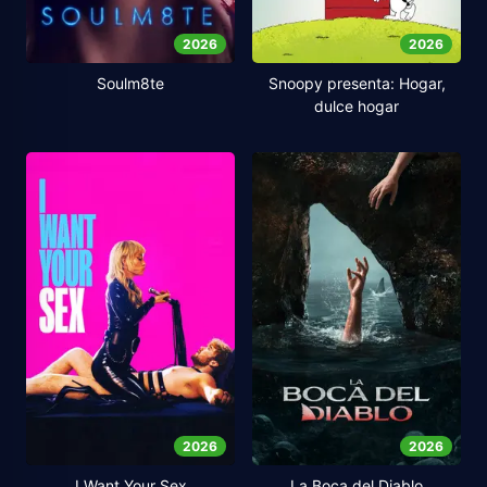
2026
2026
Soulm8te
Snoopy presenta: Hogar,
dulce hogar
2026
2026
I Want Your Sex
La Boca del Diablo