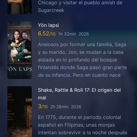
Chicago y visitar el pueblo amish de
Sugarcreek
Yön lapsi
6.52
1h 32min
2026
Ansiosos por formar una familia, Saga
y su marido, Jon, se mudan a la casa
aislada en lo profundo del bosque
finlandés donde Saga pasó gran parte
de su infancia. Pero en cuanto nace
Shake, Rattle & Roll 17: El origen del
mal
3
2h 28min
2026
En 1775, durante el periodo colonial
español en Filipinas, unas monjas
intentan sobrevivir a la noche después