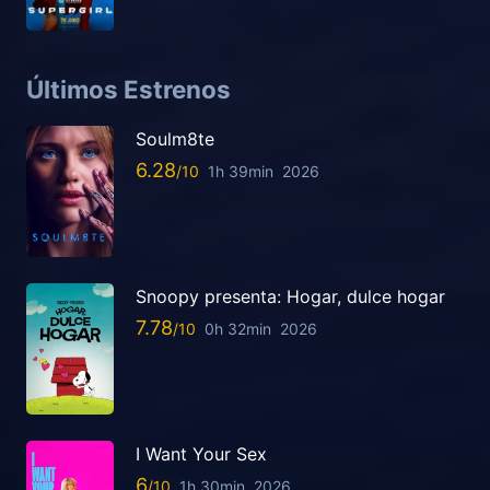
Últimos Estrenos
Soulm8te
6.28
1h 39min
2026
Snoopy presenta: Hogar, dulce hogar
7.78
0h 32min
2026
I Want Your Sex
6
1h 30min
2026