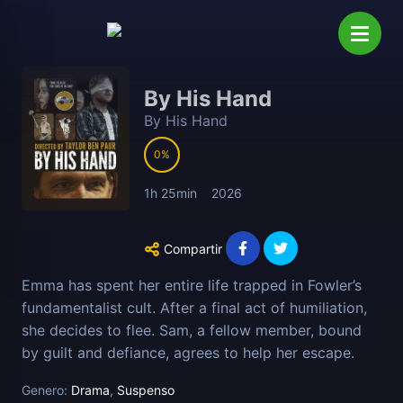
By His Hand
By His Hand
0
1h 25min
2026
Compartir
Emma has spent her entire life trapped in Fowler’s
fundamentalist cult. After a final act of humiliation,
she decides to flee. Sam, a fellow member, bound
by guilt and defiance, agrees to help her escape.
Genero:
Drama
,
Suspenso