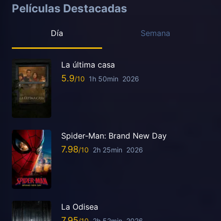
Películas Destacadas
Día
Semana
La última casa
5.9
1h 50min
2026
Spider-Man: Brand New Day
7.98
2h 25min
2026
La Odisea
7.95
2h 52min
2026