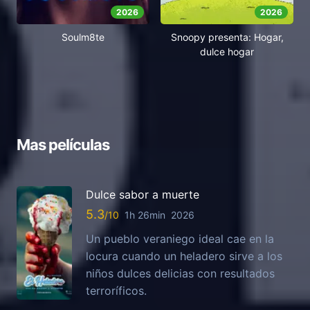
2026
2026
Soulm8te
Snoopy presenta: Hogar,
dulce hogar
Mas películas
Dulce sabor a muerte
5.3
1h 26min
2026
Un pueblo veraniego ideal cae en la
locura cuando un heladero sirve a los
niños dulces delicias con resultados
terroríficos.