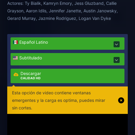
Actores:
Ty Bialik, Kamryn Emory, Jess Gluzband, Callie
the dark origins of the legend and find a way to
Grayson, Aaron Idlis, Jennifer Janette, Austin Janowsky,
banish the spirit before the knocking comes for
Gerard Murray, Jazmine Rodriguez, Logan Van Dyke
them next.—Joseph Mazzaferro
Español Latino
Subtitulado
Descargar
CALIDAD HD
Esta opción de video contiene ventanas
emergentes y la carga es optima, puedes mirar
sin cortes.