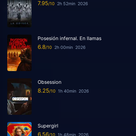
7.95
2h 52min
2026
Posesión infernal. En llamas
6.8
2h 00min
2026
Obsession
8.25
1h 40min
2026
Supergirl
6.56
1h 48min
2026