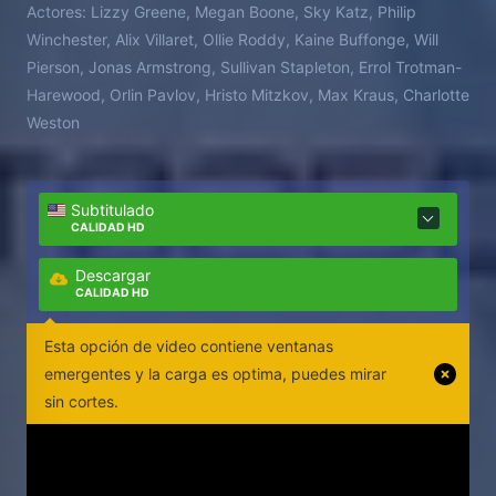
Actores:
Lizzy Greene, Megan Boone, Sky Katz, Philip
Winchester, Alix Villaret, Ollie Roddy, Kaine Buffonge, Will
Pierson, Jonas Armstrong, Sullivan Stapleton, Errol Trotman-
Harewood, Orlin Pavlov, Hristo Mitzkov, Max Kraus, Charlotte
Weston
Subtitulado
CALIDAD HD
Descargar
CALIDAD HD
Esta opción de video contiene ventanas
emergentes y la carga es optima, puedes mirar
sin cortes.