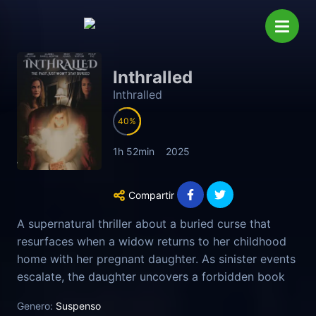
Inthralled
Inthralled
40
1h 52min
2025
Compartir
A supernatural thriller about a buried curse that
resurfaces when a widow returns to her childhood
home with her pregnant daughter. As sinister events
escalate, the daughter uncovers a forbidden book
that reveals a horrifying truth about her unborn
Genero:
Suspenso
child.