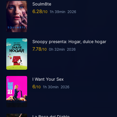
Soulm8te
6.28
1h 39min
2026
Snoopy presenta: Hogar, dulce hogar
7.78
0h 32min
2026
I Want Your Sex
6
1h 30min
2026
La Boca del Diablo