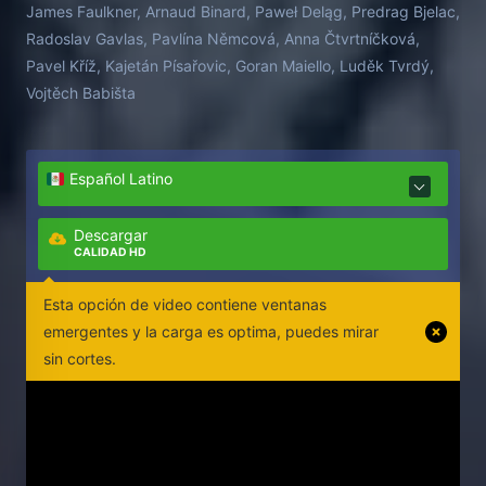
James Faulkner, Arnaud Binard, Paweł Deląg, Predrag Bjelac,
Radoslav Gavlas, Pavlína Němcová, Anna Čtvrtníčková,
Pavel Kříž, Kajetán Písařovic, Goran Maiello, Luděk Tvrdý,
Vojtěch Babišta
Español Latino
Descargar
CALIDAD HD
Esta opción de video contiene ventanas
emergentes y la carga es optima, puedes mirar
sin cortes.