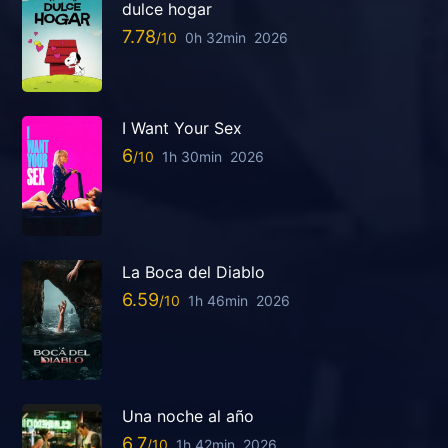
dulce hogar
7.78
0h 32min
2026
I Want Your Sex
6
1h 30min
2026
La Boca del Diablo
6.59
1h 46min
2026
Una noche al año
6.7
1h 42min
2026