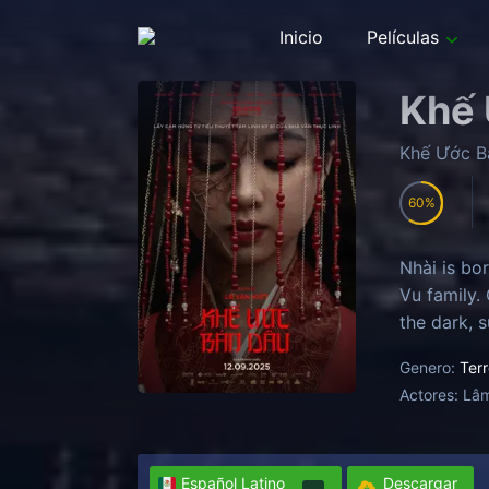
Inicio
Películas
Khế 
Khế Ước B
60
Nhài is bo
Vu family.
the dark, 
Genero:
Terr
Actores:
Lâm
Español Latino
Descargar