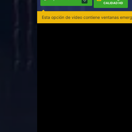
CALIDAD HD
Esta opción de video contiene ventanas emerge