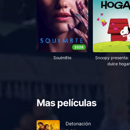
2026
Soulm8te
Snoopy presenta: 
dulce hogar
Mas películas
Detonación