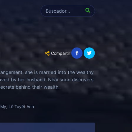
Compartir
rangement, she is married into the wealthy
 loved by her husband, Nhài soon discovers
ecrets behind their wealth.
 My, Lê Tuyết Anh