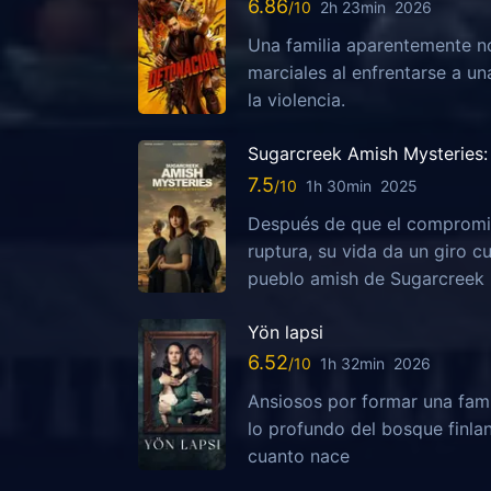
6.86
2h 23min
2026
Una familia aparentemente no
marciales al enfrentarse a u
la violencia.
Sugarcreek Amish Mysteries: 
7.5
1h 30min
2025
Después de que el compromis
ruptura, su vida da un giro c
pueblo amish de Sugarcreek
Yön lapsi
6.52
1h 32min
2026
Ansiosos por formar una fami
lo profundo del bosque finla
cuanto nace