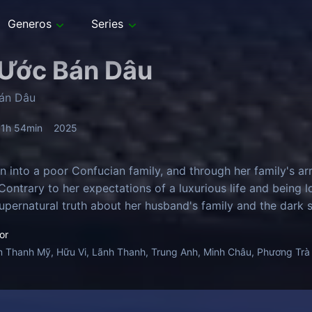
Generos
Series
Ước Bán Dâu
án Dâu
1h 54min
2025
rn into a poor Confucian family, and through her family's ar
 Contrary to her expectations of a luxurious life and being
supernatural truth about her husband's family and the dark s
or
 Thanh Mỹ, Hữu Vi, Lãnh Thanh, Trung Anh, Minh Châu, Phương Trà