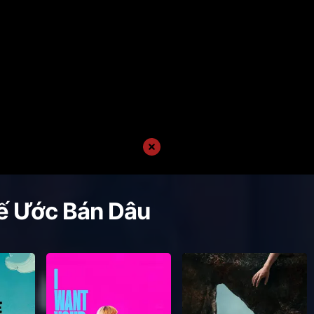
ế Ước Bán Dâu