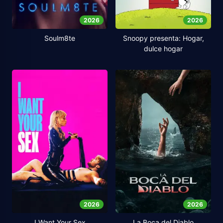
2026
2026
Soulm8te
Snoopy presenta: Hogar,
dulce hogar
2026
2026
I Want Your Sex
La Boca del Diablo