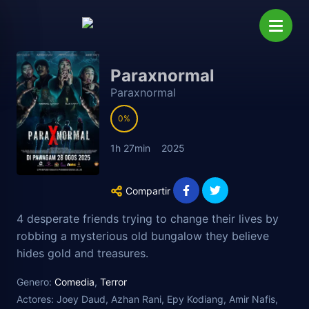
Paraxnormal
Paraxnormal
0
1h 27min
2025
Compartir
4 desperate friends trying to change their lives by
robbing a mysterious old bungalow they believe
hides gold and treasures.
Genero:
Comedia
,
Terror
Actores:
Joey Daud, Azhan Rani, Epy Kodiang, Amir Nafis,