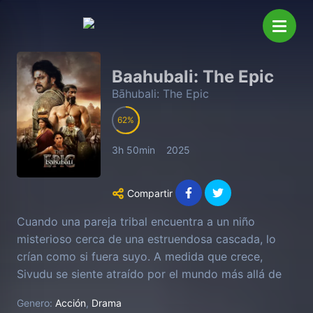
Baahubali: The Epic
Bāhubali: The Epic
62
3h 50min
2025
Compartir
Cuando una pareja tribal encuentra a un niño
misterioso cerca de una estruendosa cascada, lo
crían como si fuera suyo. A medida que crece,
Sivudu se siente atraído por el mundo más allá de
los acantilados, donde descubre el antiguo reino de
Genero:
Acción
,
Drama
Mahishmati, gobernado por un tirano cruel, asolado