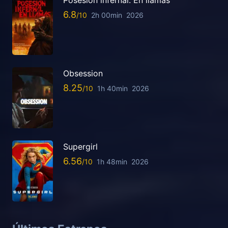
Posesión infernal. En llamas
6.8
2h 00min
2026
Obsession
8.25
1h 40min
2026
Supergirl
6.56
1h 48min
2026