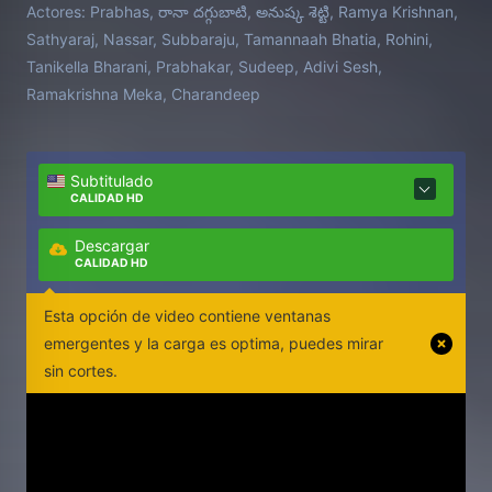
Actores:
Prabhas, రానా దగ్గుబాటి, అనుష్క శెట్టి, Ramya Krishnan,
por la rebelión y ligado a su propio pasado. Lo que
Sathyaraj, Nassar, Subbaraju, Tamannaah Bhatia, Rohini,
comienza como una búsqueda por amor, pronto
Tanikella Bharani, Prabhakar, Sudeep, Adivi Sesh,
desentraña un legado de traición, sacrificio y un
Ramakrishna Meka, Charandeep
príncipe olvidado.
Subtitulado
CALIDAD HD
Descargar
CALIDAD HD
Esta opción de video contiene ventanas
emergentes y la carga es optima, puedes mirar
sin cortes.