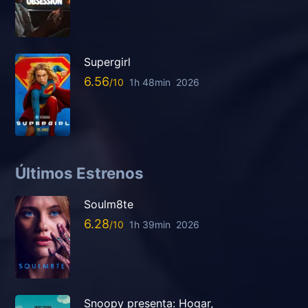
Supergirl
6.56
1h 48min
2026
Últimos Estrenos
Soulm8te
6.28
1h 39min
2026
Snoopy presenta: Hogar,