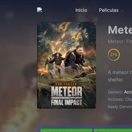
Inicio
Películas
Mete
Meteor: Fi
27
A meteor t
shelter.
Genero:
Acc
Actores:
Cha
Keely Dervin