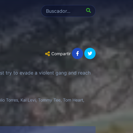
Compartir
st try to evade a violent gang and reach
lio Torres, Kal Levi, Tommy Tee, Tom Heart,