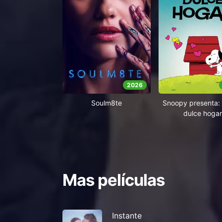
2026
Soulm8te
Snoopy presenta: 
dulce hogar
Mas películas
Instante