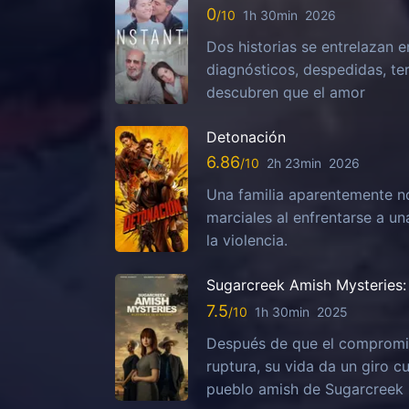
0
1h 30min
2026
Dos historias se entrelazan e
diagnósticos, despedidas, te
descubren que el amor
Detonación
6.86
2h 23min
2026
Una familia aparentemente no
marciales al enfrentarse a u
la violencia.
Sugarcreek Amish Mysteries: 
7.5
1h 30min
2025
Después de que el compromis
ruptura, su vida da un giro c
pueblo amish de Sugarcreek