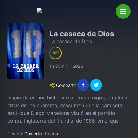
La casaca de Dios
La casaca de Dios
66
1h 35min
2026
Compartir
Inspirada en una historia real, tres amigos, en plena
crisis de los cuarenta, descubren que la camiseta
azul -que Diego Maradona vistió en el partido
contra Inglaterra del Mundial de 1986, en el que
marcó el 'Gol del Siglo' y 'La Mano de Dios'- que fue
Genero:
Comedia
,
Drama
subastada, se encuentra en un museo inglés, lo que