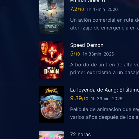
En mar abierto
7.2
1h 47min
2026
Un avión comercial en ruta d
aterrizaje de emergencia en 
Speed Demon
5
1h 33min
2026
A bordo de un tren de alta ve
primer exorcismo a un pasaj
La leyenda de Aang: El últim
9.39
1h 39min
2026
Película de animación que se
varios años después de los ac
72 horas