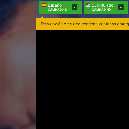
Español
Subtitulado
CALIDAD HD
CALIDAD HD
Esta opción de video contiene ventanas emerge