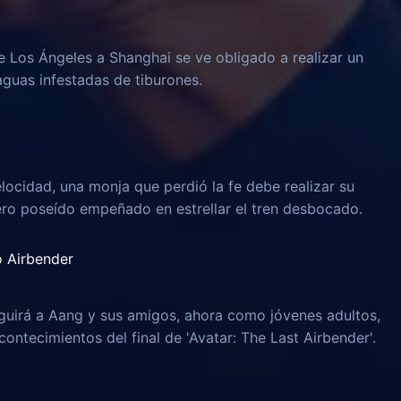
e Los Ángeles a Shanghai se ve obligado a realizar un
aguas infestadas de tiburones.
locidad, una monja que perdió la fe debe realizar su
ero poseído empeñado en estrellar el tren desbocado.
o Airbender
guirá a Aang y sus amigos, ahora como jóvenes adultos,
ontecimientos del final de 'Avatar: The Last Airbender'.