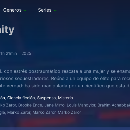
Generos
Series
nity
1h 21min
2025
 con estrés postraumático rescata a una mujer y se enamor
riosos secuestradores. Reúne a un equipo de élite para rec
te verdad: ha sido manipulada por un científico que está d
ión
,
Ciencia ficción
,
Suspenso
,
Misterio
ko Zaror, Brooke Ence, Jane Mirro, Louis Mandylor, Brahim Achabbakhe,
le, Marko Zaror, Marko Zaror, Marko Zaror