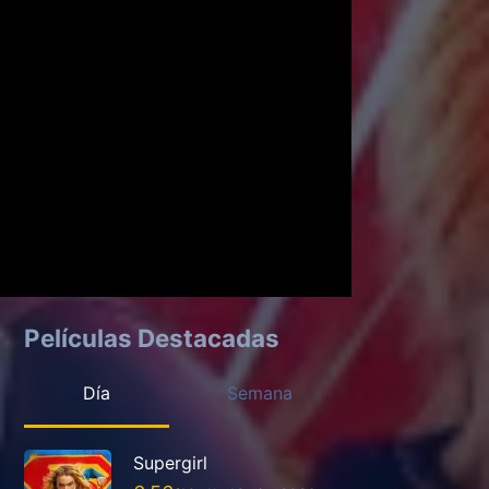
Películas Destacadas
Día
Semana
Supergirl