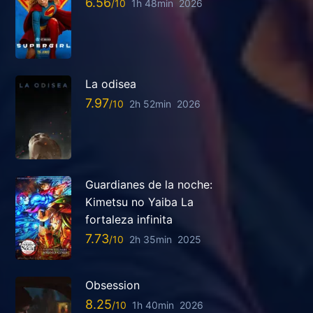
6.56
1h 48min
2026
La odisea
7.97
2h 52min
2026
Guardianes de la noche:
Kimetsu no Yaiba La
fortaleza infinita
7.73
2h 35min
2025
Obsession
8.25
1h 40min
2026