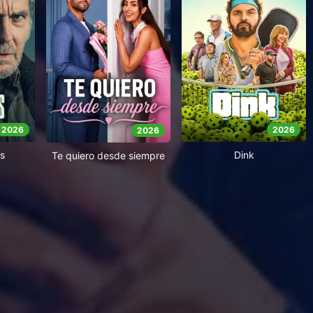
2026
2026
2026
s
Dink
Te quiero desde siempre