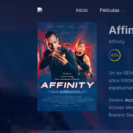
Inicio
Películas
Affi
Affinity
63
Un ex-SEAL
unos miste
espeluznan
Genero:
Acc
Actores:
Mar
Brandon Slag