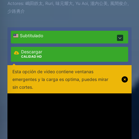
Actores:
嶋田鉄太, Ruri, 味元耀大, Yu Aoi, 瀧内公美, 風間俊介,
少路勇介
Subtitulado
Descargar
CALIDAD HD
Esta opción de video contiene ventanas
emergentes y la carga es optima, puedes mirar
sin cortes.