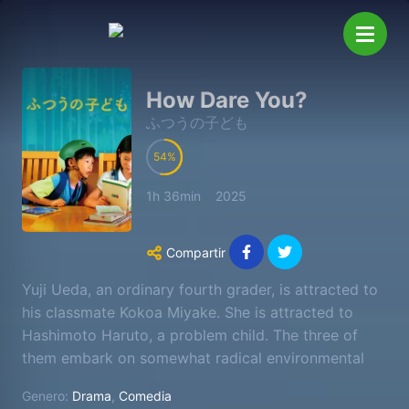
How Dare You?
ふつうの子ども
54
1h 36min
2025
Compartir
Yuji Ueda, an ordinary fourth grader, is attracted to
his classmate Kokoa Miyake. She is attracted to
Hashimoto Haruto, a problem child. The three of
them embark on somewhat radical environmental
activities.
Genero:
Drama
,
Comedia