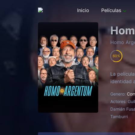
Inicio
Películas
Hom
Homo Arg
60
La película
identidad 
Genero:
Com
Actores:
Gui
Damián Fusar
Tamburri