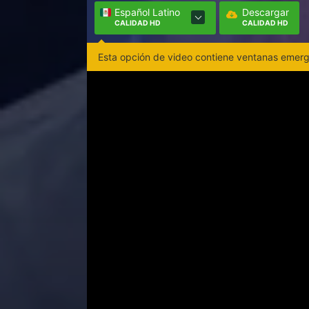
Español Latino
Descargar
CALIDAD HD
CALIDAD HD
Esta opción de video contiene ventanas emerge