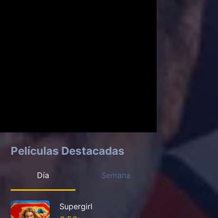
Películas Destacadas
Día
Semana
Supergirl