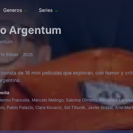
Generos
Series
o Argentum
entum
1h 50min
2025
 consta de 16 mini películas que exploran, con humor y critic
argentina.
edia
llermo Francella, Marcelo Melingo, Sabrina Olmedo, Fernanda Lanusse
o, Pablo Palacio, Clara Kovacic, Sol Titiunik, Javier Grassi, Ariel Mar