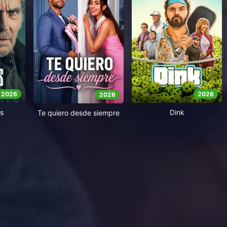
2026
2026
2026
s
Dink
Te quiero desde siempre