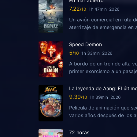
En mar abierto
7.22
1h 47min
2026
Un avión comercial en ruta d
aterrizaje de emergencia en 
Speed Demon
5
1h 33min
2026
A bordo de un tren de alta ve
primer exorcismo a un pasaj
La leyenda de Aang: El últim
9.39
1h 39min
2026
Película de animación que se
varios años después de los ac
72 horas