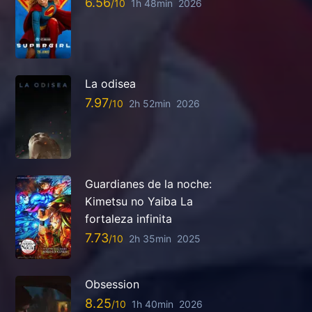
6.56
1h 48min
2026
La odisea
7.97
2h 52min
2026
Guardianes de la noche:
Kimetsu no Yaiba La
fortaleza infinita
7.73
2h 35min
2025
Obsession
8.25
1h 40min
2026