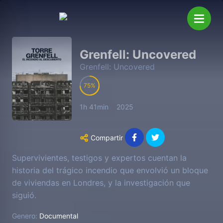
Grenfell: Uncovered
Grenfell: Uncovered
75
1h 41min
2025
Compartir
Supervivientes, testigos y expertos cuentan la
historia del trágico incendio que envolvió un bloque
de viviendas en Londres, y la investigación que
siguió.
Genero:
Documental