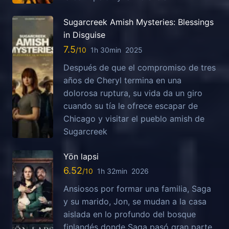
Sugarcreek Amish Mysteries: Blessings
in Disguise
7.5
1h 30min
2025
Después de que el compromiso de tres
años de Cheryl termina en una
dolorosa ruptura, su vida da un giro
cuando su tía le ofrece escapar de
Chicago y visitar el pueblo amish de
Sugarcreek
Yön lapsi
6.52
1h 32min
2026
Ansiosos por formar una familia, Saga
y su marido, Jon, se mudan a la casa
aislada en lo profundo del bosque
finlandés donde Saga pasó gran parte