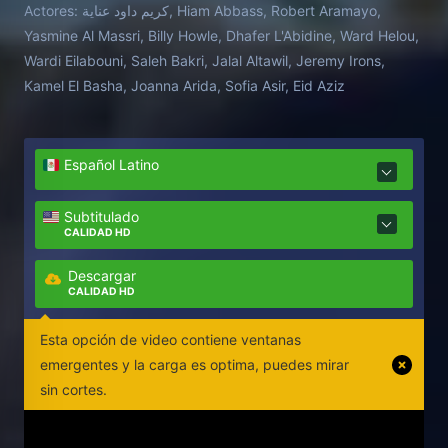
Actores:
كريم داود عناية, Hiam Abbass, Robert Aramayo,
Yasmine Al Massri, Billy Howle, Dhafer L'Abidine, Ward Helou,
Wardi Eilabouni, Saleh Bakri, Jalal Altawil, Jeremy Irons,
Kamel El Basha, Joanna Arida, Sofia Asir, Eid Aziz
Español Latino
Subtitulado
CALIDAD HD
Descargar
CALIDAD HD
Esta opción de video contiene ventanas
emergentes y la carga es optima, puedes mirar
sin cortes.