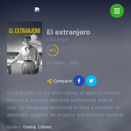
El extranjero
L'Étranger
68
2h 02min
2025
Compartir
En la Argelia de los años treinta, el apático francés
Meursault muestra una total indiferencia ante la
vida. Su desapego emocional lo lleva a cometer un
asesinato, seguido de un juicio que examina tanto el
crimen como su carácter.
Genero:
Drama
,
Crimen