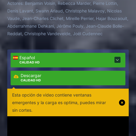
Actores:
Benjamin Voisin, Rebecca Marder, Pierre Lottin,
Denis Lavant, Swann Arlaud, Christophe Malavoy, Nicolas
Vaude, Jean-Charles Clichet, Mireille Perrier, Hajar Bouzaouit,
Abderrahmane Dehkani, Jérôme Pouly, Jean-Claude Bolle-
Reddat, Christophe Vandevelde, Joël Cudennec
Español
CALIDAD HD
Descargar
CALIDAD HD
Esta opción de video contiene ventanas
emergentes y la carga es optima, puedes mirar
sin cortes.