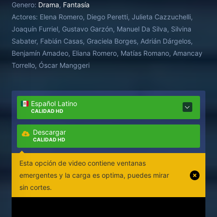
Genero:
Drama
,
Fantasía
secretos familiares que pondrán a prueba su fe en lo
Actores:
Elena Romero, Diego Peretti, Julieta Cazzuchelli,
que creía posible.
Joaquín Furriel, Gustavo Garzón, Manuel Da Silva, Silvina
Sabater, Fabián Casas, Graciela Borges, Adrián Dárgelos,
Benjamín Amadeo, Eliana Romero, Matías Romano, Amancay
Torrello, Óscar Manggeri
Español Latino
CALIDAD HD
Descargar
CALIDAD HD
Esta opción de video contiene ventanas
emergentes y la carga es optima, puedes mirar
sin cortes.