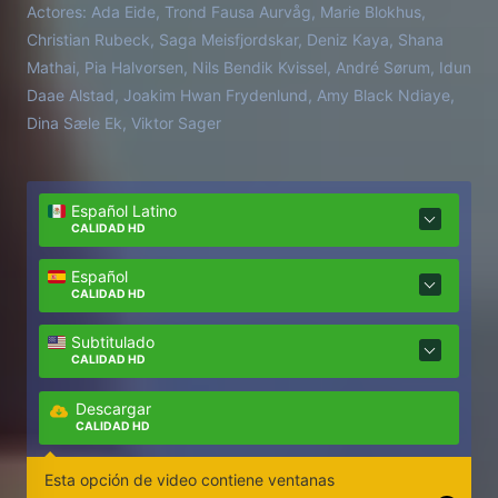
Actores:
Ada Eide, Trond Fausa Aurvåg, Marie Blokhus,
Christian Rubeck, Saga Meisfjordskar, Deniz Kaya, Shana
Mathai, Pia Halvorsen, Nils Bendik Kvissel, André Sørum, Idun
Daae Alstad, Joakim Hwan Frydenlund, Amy Black Ndiaye,
Dina Sæle Ek, Viktor Sager
Español Latino
CALIDAD HD
Español
CALIDAD HD
Subtitulado
CALIDAD HD
Descargar
CALIDAD HD
Esta opción de video contiene ventanas