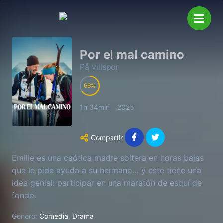
Por el mal camino
På villspor
66
1h 34min
2025
Compartir
Emilie es una caótica madre soltera en horas bajas
que le pide ayuda a su hermano… y este tiene una
idea genial: participar en una maratón de esquí de
fondo.
Genero:
Comedia
,
Drama