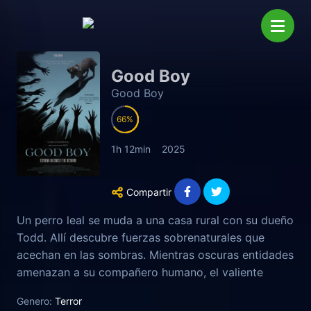
Good Boy
Good Boy
66
1h 12min
2025
Compartir
Un perro leal se muda a una casa rural con su dueño
Todd. Allí descubre fuerzas sobrenaturales que
acechan en las sombras. Mientras oscuras entidades
amenazan a su compañero humano, el valiente
cachorro debe luchar para proteger a quien más
Genero:
Terror
quiere.