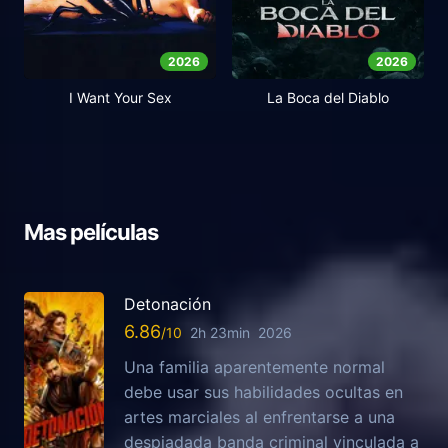
2026
2026
I Want Your Sex
La Boca del Diablo
Mas películas
Detonación
6.86
2h 23min
2026
Una familia aparentemente normal
debe usar sus habilidades ocultas en
artes marciales al enfrentarse a una
despiadada banda criminal vinculada a