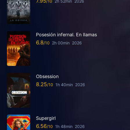
7.95
2h 52min
2026
Posesión infernal. En llamas
6.8
2h 00min
2026
Obsession
8.25
1h 40min
2026
Supergirl
6.56
1h 48min
2026