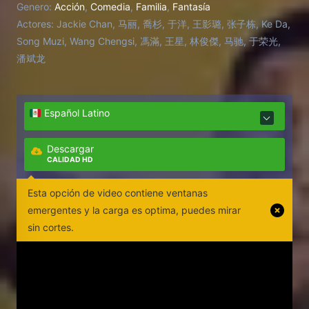
Genero:
Acción
,
Comedia
,
Familia
,
Fantasía
Actores:
Jackie Chan, 马丽, 喬杉, 于洋, 王影璐, 张子栋, Ke Da,
Song Muzi, Wang Chengsi, 馮滿, 王星, 林俊傑, 马驰, 于荣光,
潘斌龙
Español Latino
Descargar
CALIDAD HD
Esta opción de video contiene ventanas
emergentes y la carga es optima, puedes mirar
sin cortes.