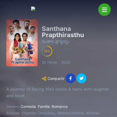
Santhana
Prapthirasthu
సంతాన ప్రాప్తిరస్తు
55
2h 19min
2025
Compartir
A journey of facing life’s twists & tests with laughter
and love!
Genero:
Comedia
,
Familia
,
Romance
Actores:
Chandini Chowdary, Vennela Kishore, Abhinav