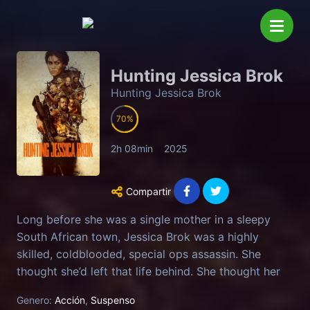
Hunting Jessica Brok
Hunting Jessica Brok
70
2h 08min
2025
Compartir
Long before she was a single mother in a sleepy
South African town, Jessica Brok was a highly
skilled, coldblooded, special ops assassin. She
thought she’d left that life behind. She thought her
last ill-fated mission was her last. She thought
Genero:
Acción
,
Suspenso
wrong.