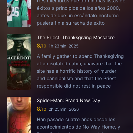
tres miembros que dominó las listas de
éxitos a principios de los años 2000,
antes de que un escándalo nocturno
pusiera fin a su racha de éxito
The Priest: Thanksgiving Massacre
8
1h 23min
2025
A family gather to spend Thanksgiving
at an isolated cabin, unaware that the
site has a horrific history of murder
and cannibalism and that the Priest
responsible did not rest in peace
Spider-Man: Brand New Day
8
2h 25min
2026
Han pasado cuatro años desde los
acontecimientos de No Way Home, y