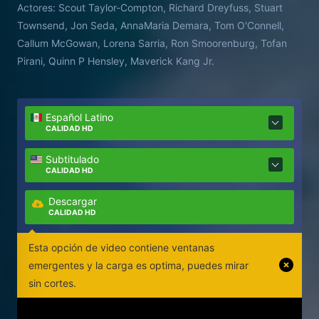
Actores:
Scout Taylor-Compton, Richard Dreyfuss, Stuart
Townsend, Jon Seda, AnnaMaria Demara, Tom O'Connell,
Callum McGowan, Lorena Sarria, Ron Smoorenburg, Tofan
Pirani, Quinn P Hensley, Maverick Kang Jr.
Español Latino
CALIDAD HD
Subtitulado
CALIDAD HD
Descargar
CALIDAD HD
Esta opción de video contiene ventanas
emergentes y la carga es optima, puedes mirar
sin cortes.