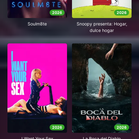
2026
2026
Soulm8te
Snoopy presenta: Hogar,
dulce hogar
2026
2026
I Want Your Sex
La Boca del Diablo