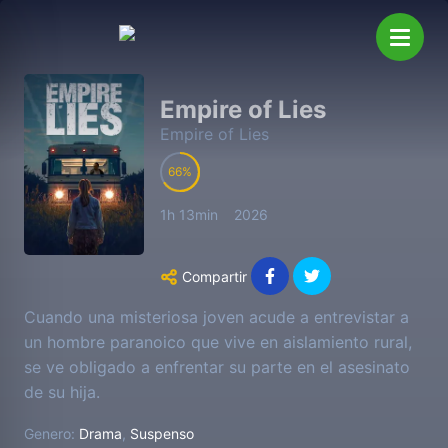
Empire of Lies
Empire of Lies
66
1h 13min
2026
Compartir
Cuando una misteriosa joven acude a entrevistar a
un hombre paranoico que vive en aislamiento rural,
se ve obligado a enfrentar su parte en el asesinato
de su hija.
Genero:
Drama
,
Suspenso