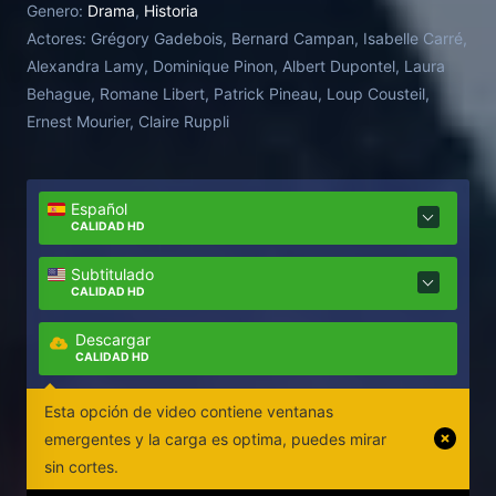
Genero:
Drama
,
Historia
quién quiere convertirse.
Actores:
Grégory Gadebois, Bernard Campan, Isabelle Carré,
Alexandra Lamy, Dominique Pinon, Albert Dupontel, Laura
Behague, Romane Libert, Patrick Pineau, Loup Cousteil,
Ernest Mourier, Claire Ruppli
Español
CALIDAD HD
Subtitulado
CALIDAD HD
Descargar
CALIDAD HD
Esta opción de video contiene ventanas
emergentes y la carga es optima, puedes mirar
sin cortes.