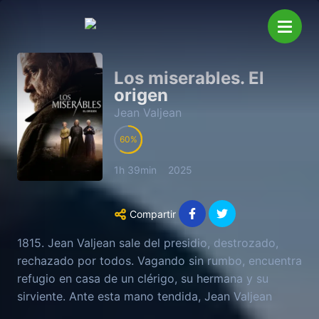
Los miserables. El
origen
Jean Valjean
60
1h 39min
2025
Compartir
1815. Jean Valjean sale del presidio, destrozado,
rechazado por todos. Vagando sin rumbo, encuentra
refugio en casa de un clérigo, su hermana y su
sirviente. Ante esta mano tendida, Jean Valjean
vacila y, en esa noche suspendida, deberá elegir en