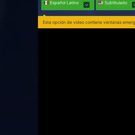
Español Latino
Subtitulado
Esta opción de video contiene ventanas emerge