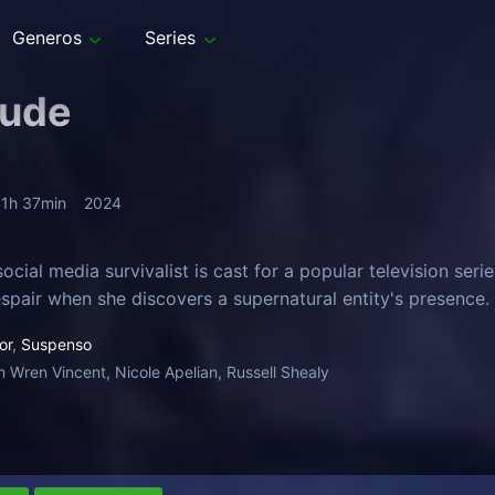
Generos
Series
tude
1h 37min
2024
cial media survivalist is cast for a popular television serie
espair when she discovers a supernatural entity's presence.
or
,
Suspenso
 Wren Vincent, Nicole Apelian, Russell Shealy