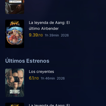
La leyenda de Aang: El
último Airbender
9.39
1h 39min
2026
Últimos Estrenos
Los creyentes
6.1
1h 46min
2026
La leyenda de Aang: El