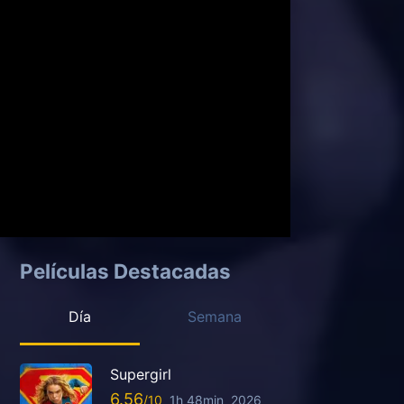
Películas Destacadas
Día
Semana
Supergirl
6.56
1h 48min
2026