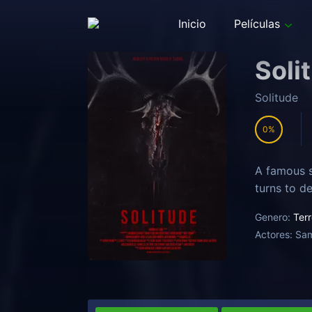
Inicio
Películas
Soli
Solitude
0
A famous so
turns to d
Genero:
Terr
Actores:
Sam