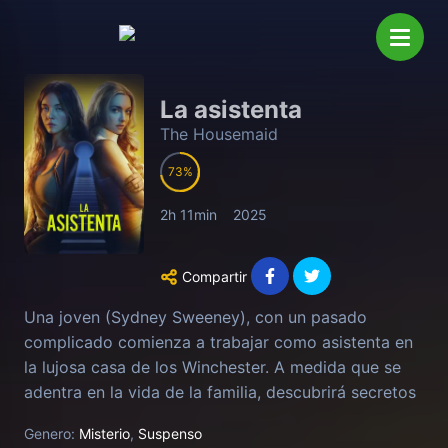
La asistenta
The Housemaid
73
2h 11min
2025
Compartir
Una joven (Sydney Sweeney), con un pasado
complicado comienza a trabajar como asistenta en
la lujosa casa de los Winchester. A medida que se
adentra en la vida de la familia, descubrirá secretos
oscuros que pondrán en peligro su seguridad, pero
Genero:
Misterio
,
Suspenso
quizá ya sea demasiado tarde... Adaptación de la