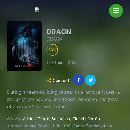
DRAGN
DRAGN
50
1h 31min
2025
Compartir
During a team-building retreat in a remote forest, a
group of colleagues unwittingly becomes the prey
of a rogue AI-driven drone.
Genero:
Acción
,
Terror
,
Suspenso
,
Ciencia ficción
Actores:
James Paxton, Lilly Krug, Carlos Bardem, Alice