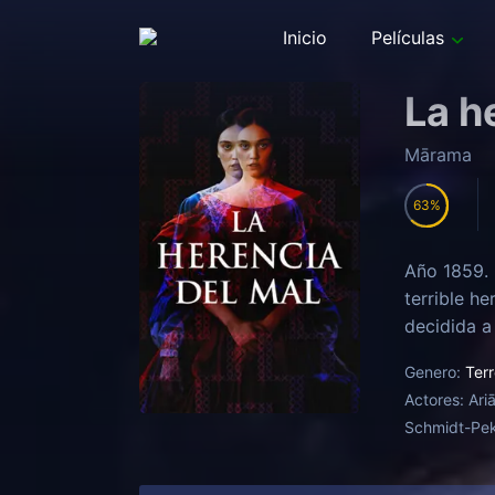
Inicio
Películas
La h
Mārama
63
Año 1859. 
terrible he
decidida a
Genero:
Terr
Actores:
Ari
Schmidt-Peke