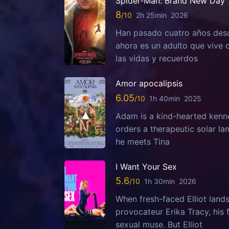
Spider-Man: Brand New Day
8
2h 25min
2026
Han pasado cuatro años desd
ahora es un adulto que vive
las vidas y recuerdos
Amor apocalipsis
6.05
1h 40min
2025
Adam is a kind-hearted kenn
orders a therapeutic solar la
he meets Tina
I Want Your Sex
5.6
1h 30min
2026
When fresh-faced Elliot lands
provocateur Erika Tracy, his
sexual muse. But Elliot