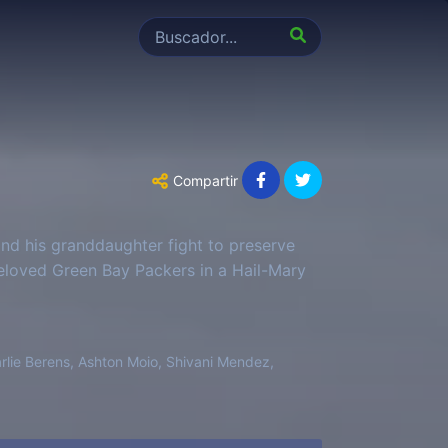
Compartir
nd his granddaughter fight to preserve
 beloved Green Bay Packers in a Hail-Mary
rlie Berens, Ashton Moio, Shivani Mendez,