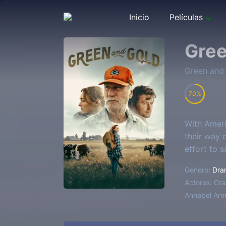
Inicio
Películas
Gree
Green and
70
With Ameri
their way 
effort to s
Genero:
Dra
Actores:
Cra
Annabel Armo