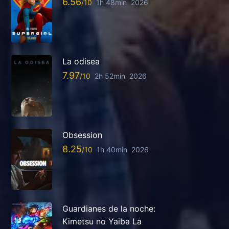
6.56
1h 48min
2026
La odisea
7.97
2h 52min
2026
Obsession
8.25
1h 40min
2026
Guardianes de la noche:
Kimetsu no Yaiba La