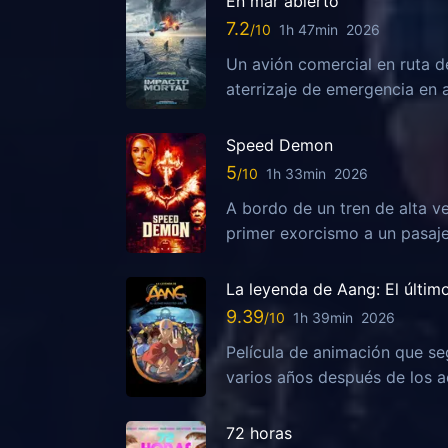
En mar abierto
7.2
1h 47min
2026
Un avión comercial en ruta d
aterrizaje de emergencia en 
Speed Demon
5
1h 33min
2026
A bordo de un tren de alta ve
primer exorcismo a un pasaj
La leyenda de Aang: El últim
9.39
1h 39min
2026
Película de animación que se
varios años después de los ac
72 horas