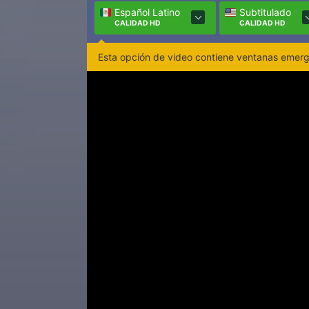
Español Latino
Subtitulado
CALIDAD HD
CALIDAD HD
Esta opción de video contiene ventanas emerge