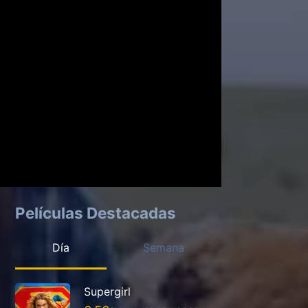
Películas Destacadas
Día
Semana
Supergirl