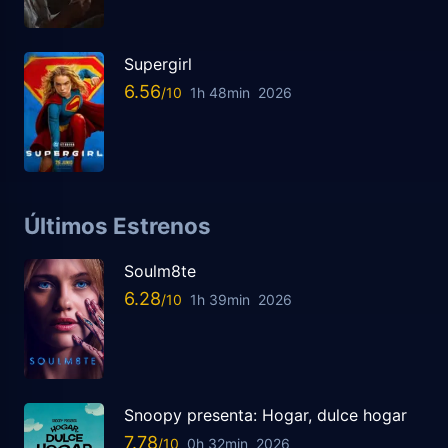
Supergirl
6.56
1h 48min
2026
Últimos Estrenos
Soulm8te
6.28
1h 39min
2026
Snoopy presenta: Hogar, dulce hogar
7.78
0h 32min
2026