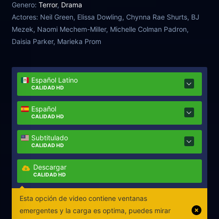
Genero:
Terror
,
Drama
a resucitar a su hija. Las decisiones de David no
Actores:
Neil Green, Elissa Dowling, Chynna Rae Shurts, BJ
solo decidirán su destino... sino el destino del alma
Mezek, Naomi Mechem-Miller, Michelle Colman Padron,
de su hija muerta.
Daisia Parker, Marieka Prom
Español Latino
CALIDAD HD
Español
CALIDAD HD
Subtitulado
CALIDAD HD
Descargar
CALIDAD HD
Esta opción de video contiene ventanas
emergentes y la carga es optima, puedes mirar