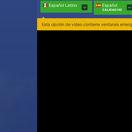
Español Latino
Español
CALIDAD HD
Esta opción de video contiene ventanas emerge