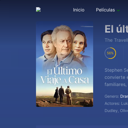
Inicio
Películas
El ú
The Travel
56
Stephen Se
convierte 
familiares
Genero:
Dra
Actores:
Luk
Dudley, Oli