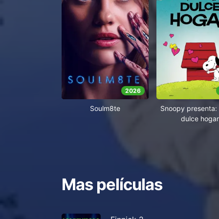
2026
Soulm8te
Snoopy presenta: 
dulce hogar
Mas películas