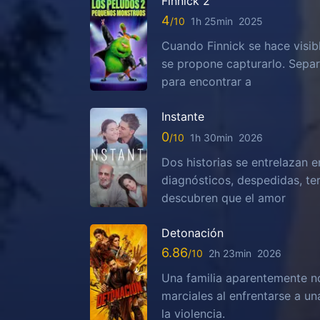
Finnick 2
4
1h 25min
2025
Cuando Finnick se hace visib
se propone capturarlo. Sepa
para encontrar a
Instante
0
1h 30min
2026
Dos historias se entrelazan e
diagnósticos, despedidas, te
descubren que el amor
Detonación
6.86
2h 23min
2026
Una familia aparentemente no
marciales al enfrentarse a u
la violencia.