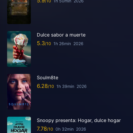
5.9
1h 50min
2026
Dulce sabor a muerte
5.3
1h 26min
2026
Soulm8te
6.28
1h 39min
2026
Snoopy presenta: Hogar, dulce hogar
7.78
0h 32min
2026