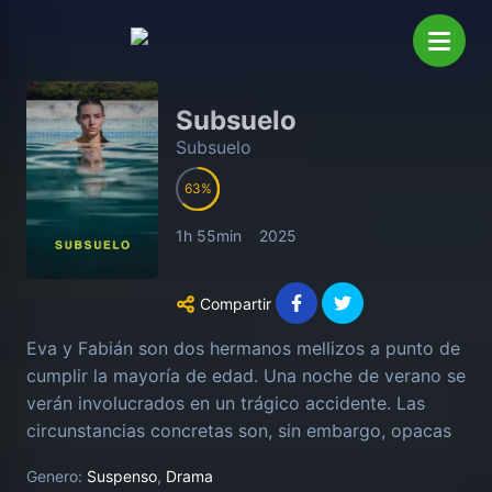
Subsuelo
Subsuelo
63
1h 55min
2025
Compartir
Eva y Fabián son dos hermanos mellizos a punto de
cumplir la mayoría de edad. Una noche de verano se
verán involucrados en un trágico accidente. Las
circunstancias concretas son, sin embargo, opacas
y tan sólo parecen conocerlas ambos hermanos y
Genero:
Suspenso
,
Drama
Mabel, su madre.