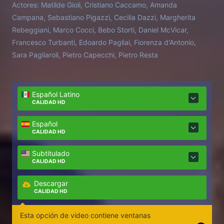
Actores:
Matilde Gioli, Cristiano Caccamo, Amanda
Campana, Sebastiano Pigazzi, Cecilia Dazzi, Margherita
Rebeggiani, Marco Cocci, Bebo Storti, Daniel McVicar,
Francesco Turbanti, Edoardo Pagliai, Fiorenza d'Antonio,
Sara Pagliaroli, Pietro Capecchi, Pietro Resta
Español Latino
CALIDAD HD
Español
CALIDAD HD
Subtitulado
CALIDAD HD
Descargar
CALIDAD HD
Esta opción de video contiene ventanas