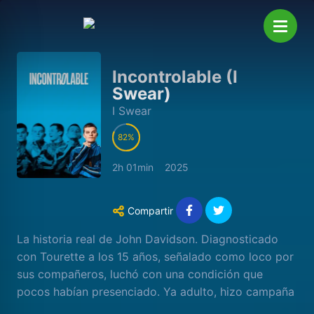
Incontrolable (I
Swear)
I Swear
82
2h 01min
2025
Compartir
La historia real de John Davidson. Diagnosticado
con Tourette a los 15 años, señalado como loco por
sus compañeros, luchó con una condición que
pocos habían presenciado. Ya adulto, hizo campaña
en favor del síndrome de Tourette .