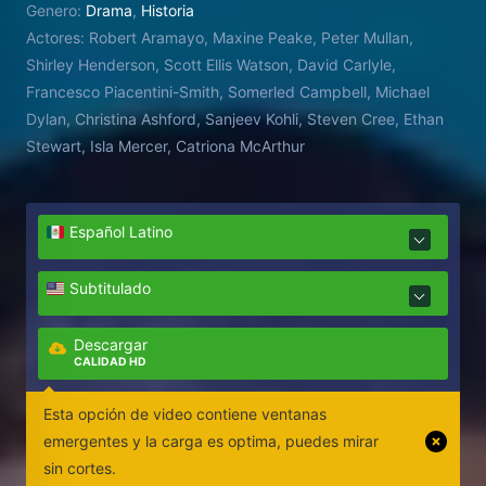
Genero:
Drama
,
Historia
Actores:
Robert Aramayo, Maxine Peake, Peter Mullan,
Shirley Henderson, Scott Ellis Watson, David Carlyle,
Francesco Piacentini-Smith, Somerled Campbell, Michael
Dylan, Christina Ashford, Sanjeev Kohli, Steven Cree, Ethan
Stewart, Isla Mercer, Catriona McArthur
Español Latino
Subtitulado
Descargar
CALIDAD HD
Esta opción de video contiene ventanas
emergentes y la carga es optima, puedes mirar
sin cortes.