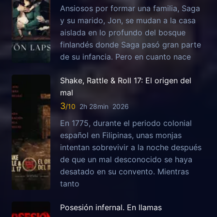
Ansiosos por formar una familia, Saga
y su marido, Jon, se mudan a la casa
aislada en lo profundo del bosque
finlandés donde Saga pasó gran parte
de su infancia. Pero en cuanto nace
Shake, Rattle & Roll 17: El origen del
mal
3
2h 28min
2026
En 1775, durante el periodo colonial
español en Filipinas, unas monjas
intentan sobrevivir a la noche después
de que un mal desconocido se haya
desatado en su convento. Mientras
tanto
Posesión infernal. En llamas