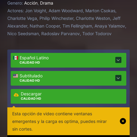
Genero:
Acción
,
Drama
un enfrentamiento que sellará su destino y revelará
Actores:
Jon Voight, Adam Woodward, Marton Csokas,
finalmente su verdadera identidad.
Charlotte Vega, Philip Winchester, Charlotte Weston, Jeff
Alexander, Nathan Cooper, Tim Fellingham, Anaya Yalamov,
Nico Seedsman, Radoslav Parvanov, Todor Todorov
Español Latino
CALIDAD HD
Subtitulado
CALIDAD HD
Descargar
CALIDAD HD
Esta opción de video contiene ventanas
emergentes y la carga es optima, puedes mirar
sin cortes.