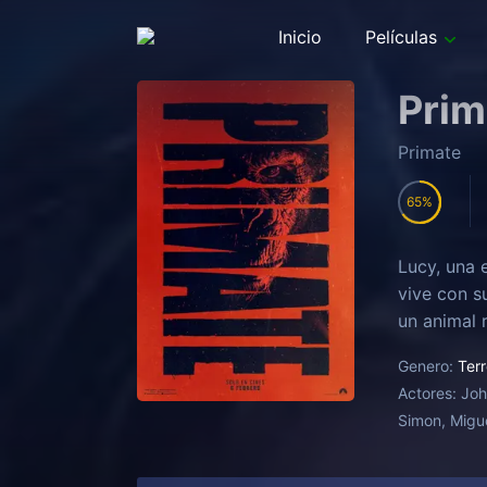
Inicio
Películas
Prim
Primate
65
Lucy, una 
vive con s
un animal 
Genero:
Terr
Actores:
Joh
Simon, Migu