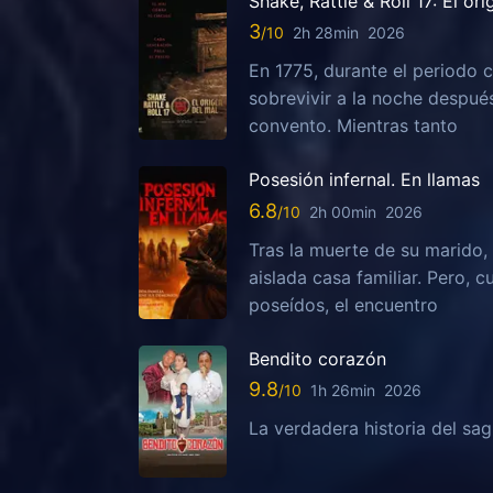
Shake, Rattle & Roll 17: El or
3
2h 28min
2026
En 1775, durante el periodo c
sobrevivir a la noche despu
convento. Mientras tanto
Posesión infernal. En llamas
6.8
2h 00min
2026
Tras la muerte de su marido, 
aislada casa familiar. Pero,
poseídos, el encuentro
Bendito corazón
9.8
1h 26min
2026
La verdadera historia del sa