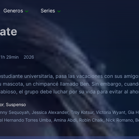
Generos
Series
ate
1h 29min
2026
estudiante universitaria, pasa las vacaciones con sus amigo
u mascota, un chimpancé llamado Ben. Sin embargo, cuando
rabioso, el grupo debe luchar por su vida para evitar al ah
or
,
Suspenso
nny Sequoyah, Jessica Alexander, Troy Kotsur, Victoria Wyant, Gia 
el Hernando Torres Umba, Amina Abdi, Robin Chalk, Nick Romano, B