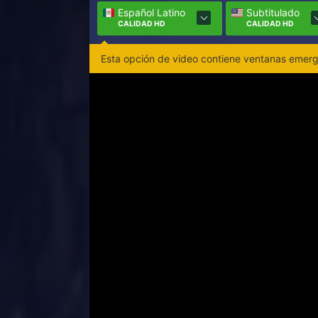
Español Latino
Subtitulado
CALIDAD HD
CALIDAD HD
Esta opción de video contiene ventanas emerge