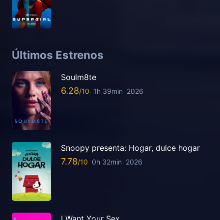
Últimos Estrenos
Soulm8te
6.28
1h 39min
2026
Snoopy presenta: Hogar, dulce hogar
7.78
0h 32min
2026
I Want Your Sex