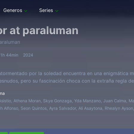
Generos
Series
or at paraluman
paraluman
1h 44min
2024
atormentado por la soledad encuentra en una enigmática m
esnudos, pero su fascinación choca con la extraña regla de
ma
 Asistio, Athena Moran, Skye Gonzaga, Yda Manzano, Juan Calma, Mar
h Alfonso, Seon Quintos, Ayra Salvador, Ali Asaytona, Rhealyn Ayson