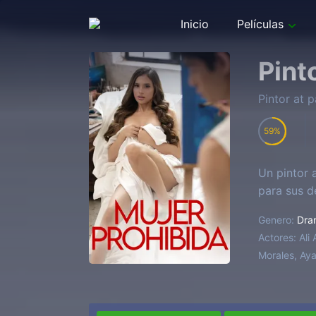
Inicio
Películas
Pint
Pintor at 
59
Un pintor 
para sus d
Genero:
Dra
Actores:
Ali
Morales, Aya