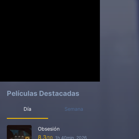
Películas Destacadas
Día
Semana
Obsesión
8.3
1h 40min
2026