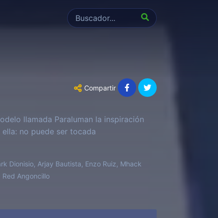
Compartir
odelo llamada Paraluman la inspiración
 ella: no puede ser tocada
k Dionisio, Arjay Bautista, Enzo Ruiz, Mhack
, Red Angoncillo