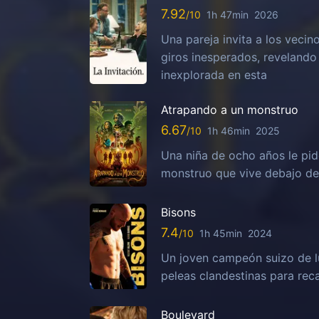
7.92
1h 47min
2026
Una pareja invita a los vecin
giros inesperados, reveland
inexplorada en esta
Atrapando a un monstruo
6.67
1h 46min
2025
Una niña de ocho años le pid
monstruo que vive debajo de s
Bisons
7.4
1h 45min
2024
Un joven campeón suizo de lu
peleas clandestinas para reca
Boulevard