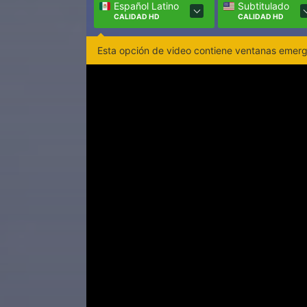
Español Latino
Subtitulado
CALIDAD HD
CALIDAD HD
Esta opción de video contiene ventanas emerge