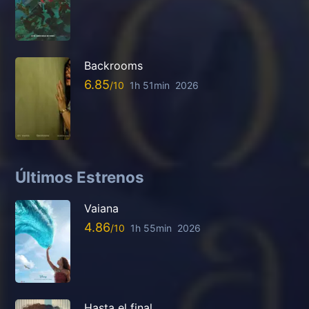
Backrooms
6.85
1h 51min
2026
Últimos Estrenos
Vaiana
4.86
1h 55min
2026
Hasta el final