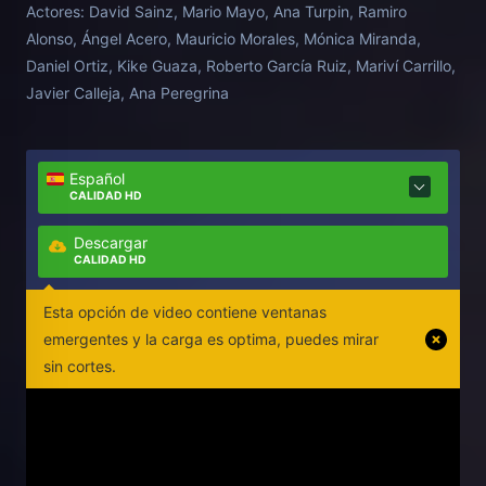
Actores:
David Sainz, Mario Mayo, Ana Turpin, Ramiro
una reliquia de la Segunda Guerra Mundial muy
Alonso, Ángel Acero, Mauricio Morales, Mónica Miranda,
codiciada por gente de los bajos fondos, les situará
Daniel Ortiz, Kike Guaza, Roberto García Ruiz, Mariví Carrillo,
en el centro de una peligrosa encrucijada.
Javier Calleja, Ana Peregrina
Español
CALIDAD HD
Descargar
CALIDAD HD
Esta opción de video contiene ventanas
emergentes y la carga es optima, puedes mirar
sin cortes.