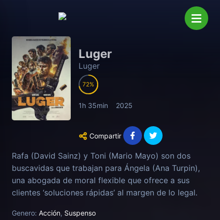
Luger
Luger
72
1h 35min
2025
Compartir
Rafa (David Sainz) y Toni (Mario Mayo) son dos
buscavidas que trabajan para Ángela (Ana Turpin),
una abogada de moral flexible que ofrece a sus
clientes ‘soluciones rápidas’ al margen de lo legal.
Dentro del maletero de uno de esos clientes
Genero:
Acción
,
Suspenso
aparece una misteriosa caja fuerte cuyo contenido,