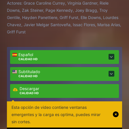
Actores:
Grace Caroline Currey, Virginia Gardner, Riele
invitados descubren que la estancia forma parte de
Downs, Zak Steiner, Page Kennedy, Joey Bragg, Troy
un juego peligroso: capturar a los perros salvajes
Gentile, Hayden Panettiere, Griff Furst, Elle Downs, Lourdes
que habitan la isla, conocidos por su ferocidad y
Chavez, Javier Melgar Santoveña, Issac Flores, Marisa Arias,
por atacar a cualquiera que se cruce en su camino.
Griff Furst
Atrapados en un entorno aislado donde la rivalidad
y el miedo crecen por momentos, el grupo deberá
enfrentarse a una cacería en la que la línea entre
Español
cazadores y presas empieza a desdibujarse.
CALIDAD HD
Subtitulado
CALIDAD HD
Descargar
CALIDAD HD
Esta opción de video contiene ventanas
emergentes y la carga es optima, puedes mirar
sin cortes.