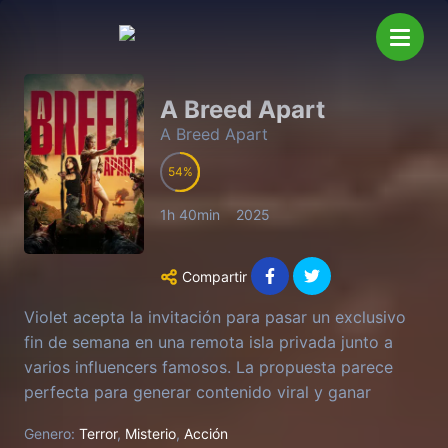
A Breed Apart
A Breed Apart
54
1h 40min
2025
Compartir
Violet acepta la invitación para pasar un exclusivo
fin de semana en una remota isla privada junto a
varios influencers famosos. La propuesta parece
perfecta para generar contenido viral y ganar
seguidores, pero pronto la experiencia se
Genero:
Terror
,
Misterio
,
Acción
transforma en algo mucho más inquietante. Los