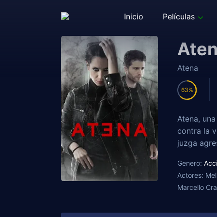
Inicio
Películas
Ate
Atena
63
Atena, una
contra la 
juzga agre
Genero:
Acc
Actores:
Mel
Marcello Cra