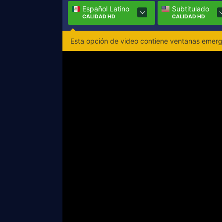
Español Latino
Subtitulado
CALIDAD HD
CALIDAD HD
Esta opción de video contiene ventanas emerge