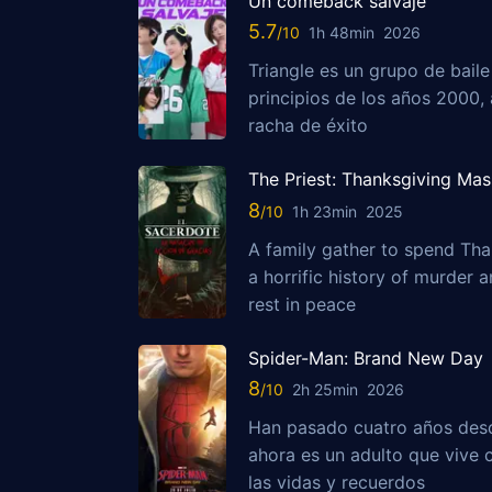
Un comeback salvaje
5.7
1h 48min
2026
Triangle es un grupo de bail
principios de los años 2000,
racha de éxito
The Priest: Thanksgiving Ma
8
1h 23min
2025
A family gather to spend Than
a horrific history of murder 
rest in peace
Spider-Man: Brand New Day
8
2h 25min
2026
Han pasado cuatro años desd
ahora es un adulto que vive
las vidas y recuerdos