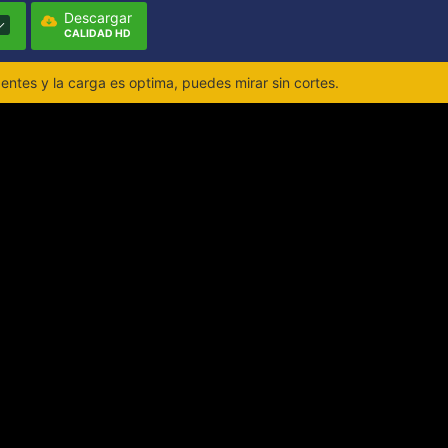
Descargar
CALIDAD HD
ntes y la carga es optima, puedes mirar sin cortes.