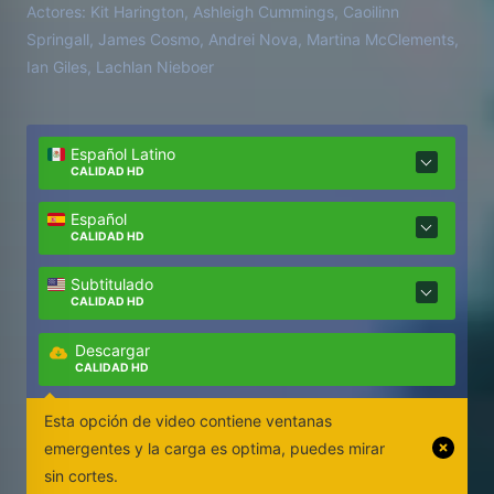
Actores:
Kit Harington, Ashleigh Cummings, Caoilinn
sufrir una terrible transformación, ella también se ve
Springall, James Cosmo, Andrei Nova, Martina McClements,
atrapada por el oscuro secreto ancestral que han
Ian Giles, Lachlan Nieboer
intentado ocultar tan desesperadamente.
Español Latino
CALIDAD HD
Español
CALIDAD HD
Subtitulado
CALIDAD HD
Descargar
CALIDAD HD
Esta opción de video contiene ventanas
emergentes y la carga es optima, puedes mirar
sin cortes.