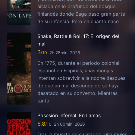
aislada en lo profundo del bosque
finlandés donde Saga pasó gran parte
de su infancia. Pero en cuanto nace
Shake, Rattle & Roll 17: El origen del
mal
3
2h 28min
2026
En 1775, durante el periodo colonial
español en Filipinas, unas monjas
intentan sobrevivir a la noche después
de que un mal desconocido se haya
desatado en su convento. Mientras
tanto
Posesión infernal. En llamas
6.8
2h 00min
2026
Tras la muerte de su marido, una mujer