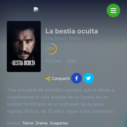
La bestia oculta
The Beast Within
57
1h 37min
2024
Compartir
Tras una serie de extraños sucesos que la llevan a
cuestionarse la vida aislada de su familia en un
recinto fortificado en lo profundo de la selva
inglesa, Willow, de 10 años, sigue a sus padres en
una de sus excursiones secretas nocturnas al
Genero:
Terror
,
Drama
,
Suspenso
corazón del antiguo bosque. Pero al ver a su padre