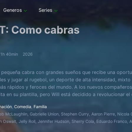
Generos
Series
T: Como cabras
1h 40min
2026
a pequeña cabra con grandes sueños que recibe una oportuni
les y jugar al rugebol, un deporte de alta intensidad, mixt
ás rápidos y feroces del mundo. A los nuevos compañeros 
ita en su plantilla, pero Will está decidido a revolucionar 
«¡los pequeños saben jugar!».
mación
,
Comedia
,
Familia
eb McLaughlin, Gabrielle Union, Stephen Curry, Aaron Pierre, Nicola 
n Oswalt, Jelly Roll, Jennifer Hudson, Sherry Cola, Eduardo Franco,