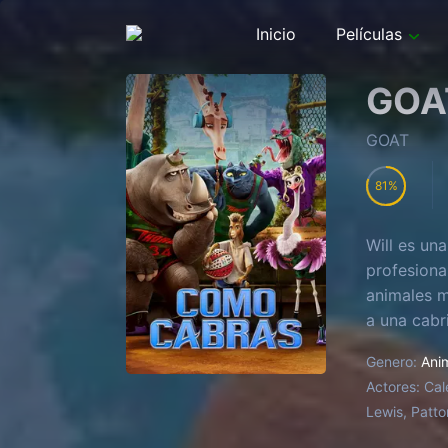
Inicio
Películas
GOA
GOAT
81
Will es un
profesiona
animales m
a una cabr
todas que 
Genero:
Ani
Actores:
Cal
Lewis, Patto