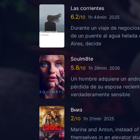
Las corrientes
6.2
1h 44min
2025
Durante un viaje de negocios 
de un puente al agua helada 
Aires, decide
Soulm8te
5.8
1h 39min
2026
Un hombre adquiere un android
pérdida de su esposa recient
verdaderamente sensible
Вниз
2
1h 31min
2025
Marina and Anton, instead of 
themselves in an elevator stuc