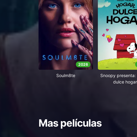
2026
Soulm8te
Snoopy presenta: 
dulce hogar
Mas películas