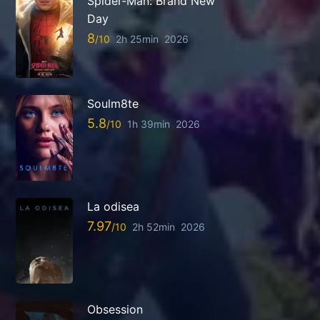
Spider-Man: Brand New
Day
8
2h 25min
2026
Soulm8te
5.8
1h 39min
2026
La odisea
7.97
2h 52min
2026
Obsession