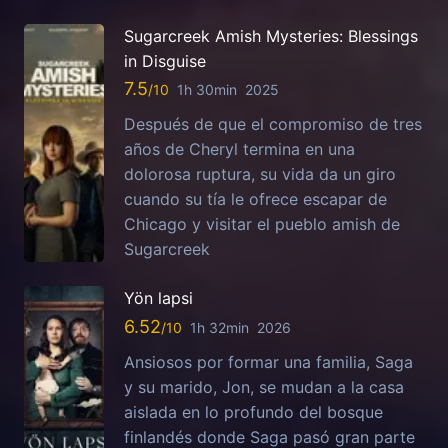
Sugarcreek Amish Mysteries: Blessings
in Disguise
7.5
1h 30min
2025
Después de que el compromiso de tres
años de Cheryl termina en una
dolorosa ruptura, su vida da un giro
cuando su tía le ofrece escapar de
Chicago y visitar el pueblo amish de
Sugarcreek
Yön lapsi
6.52
1h 32min
2026
Ansiosos por formar una familia, Saga
y su marido, Jon, se mudan a la casa
aislada en lo profundo del bosque
finlandés donde Saga pasó gran parte